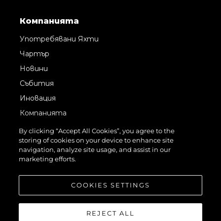
Компанията
Употребявани Яхти
Чартър
Новини
Събития
Иновация
Компанията
Екипът
By clicking “Accept All Cookies”, you agree to the
storing of cookies on your device to enhance site
Лайфстайл
navigation, analyze site usage, and assist in our
Наследство
marketing efforts.
Оценете Вашата Яхта
COOKIES SETTINGS
REJECT ALL