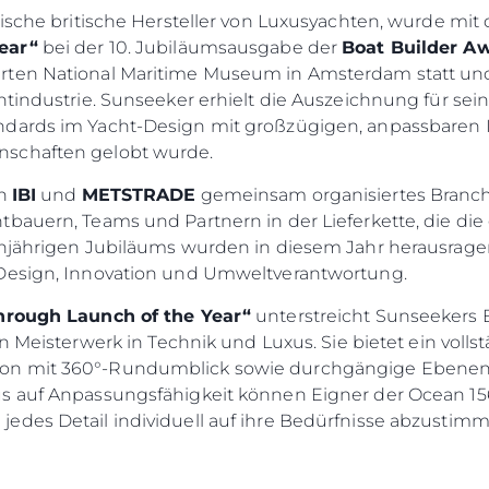
onische britische Hersteller von Luxusyachten, wurde m
ear“
bei der 10. Jubiläumsausgabe der
Boat Builder A
rten National Maritime Museum in Amsterdam statt und
htindustrie. Sunseeker erhielt die Auszeichnung für sei
ndards im Yacht-Design mit großzügigen, anpassbare
nschaften gelobt wurde.
on
IBI
und
METSTRADE
gemeinsam organisiertes Branch
bauern, Teams und Partnern in der Lieferkette, die die
hnjährigen Jubiläums wurden in diesem Jahr herausrage
 Design, Innovation und Umweltverantwortung.
Rechtliches
Die Fi
hrough Launch of the Year“
unterstreicht Sunseekers
KVKK
Brokera
in Meisterwerk in Technik und Luxus. Sie bietet ein vol
DATENSCHUTZRICHTLINIE
Bootscha
on mit 360°-Rundumblick sowie durchgängige Ebenen f
ERKLÄRUNG ZUR
Neuigkei
s auf Anpassungsfähigkeit können Eigner der Ocean 156 
MODERNEN SKLAVEREI
edes Detail individuell auf ihre Bedürfnisse abzustimm
Veransta
ALLGEMEINE
Innovati
GESCHÄFTSBEDINGUNGEN