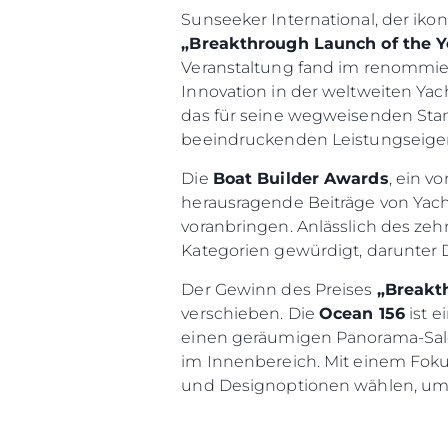
Sunseeker International, der ik
„Breakthrough Launch of the Y
Veranstaltung fand im renommie
Innovation in der weltweiten Yac
das für seine wegweisenden Sta
beeindruckenden Leistungseige
Die
Boat Builder Awards
, ein v
herausragende Beiträge von Yacht
voranbringen. Anlässlich des ze
Kategorien gewürdigt, darunter
Information
Der Gewinn des Preises
„Breakt
Standort Karte
verschieben. Die
Ocean 156
ist e
Kontakt
einen geräumigen Panorama-Sal
Cookies
im Innenbereich. Mit einem Foku
und Designoptionen wählen, um j