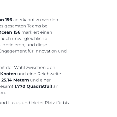
n 156
anerkannt zu werden.
eres gesamten Teams bei
Ocean 156
markiert einen
auch unvergleichliche
u definieren, und diese
r Engagement für Innovation und
it der Wahl zwischen den
 Knoten
und eine Reichweite
n
25,14 Metern
und einer
sgesamt
1.770 Quadratfuß
an
en.
nd Luxus und bietet Platz für bis