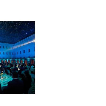
a
m
te
 Sie Ihr Boot