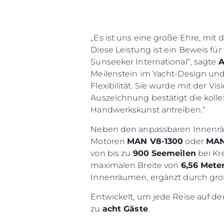
„Es ist uns eine große Ehre, mit
Diese Leistung ist ein Beweis fü
Sunseeker International“, sagte
A
Meilenstein im Yacht-Design un
Flexibilität. Sie wurde mit der V
Auszeichnung bestätigt die koll
Handwerkskunst antreiben.“
Neben den anpassbaren Innenrä
Motoren
MAN V8-1300
oder
MAN
von bis zu
900 Seemeilen
bei Kr
maximalen Breite von
6,56 Mete
Innenräumen, ergänzt durch gr
Entwickelt, um jede Reise auf de
zu
acht Gäste
.