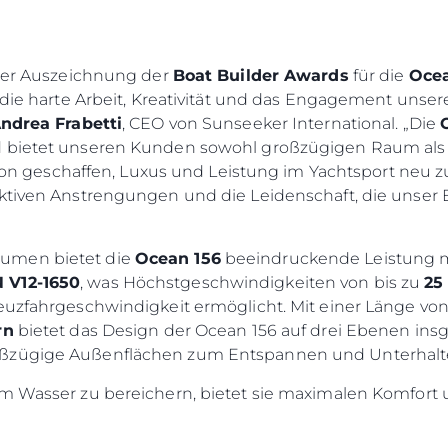
 der Auszeichnung der
Boat Builder Awards
für die
Ocea
r die harte Arbeit, Kreativität und das Engagement uns
ndrea Frabetti
, CEO von Sunseeker International. „Die
d bietet unseren Kunden sowohl großzügigen Raum als 
ision geschaffen, Luxus und Leistung im Yachtsport neu z
ektiven Anstrengungen und die Leidenschaft, die unse
umen bietet die
Ocean 156
beeindruckende Leistung m
 V12-1650
, was Höchstgeschwindigkeiten von bis zu
25
euzfahrgeschwindigkeit ermöglicht. Mit einer Länge vo
rn
bietet das Design der Ocean 156 auf drei Ebenen in
oßzügige Außenflächen zum Entspannen und Unterhalt
m Wasser zu bereichern, bietet sie maximalen Komfort u