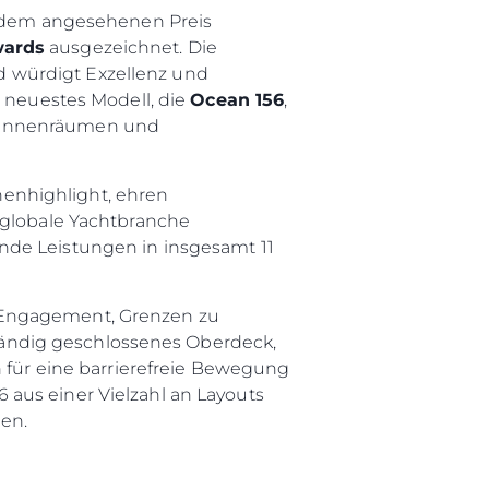
it dem angesehenen Preis
wards
ausgezeichnet. Die
 würdigt Exzellenz und
n neuestes Modell, die
Ocean 156
,
n Innenräumen und
enhighlight, ehren
 globale Yachtbranche
nde Leistungen in insgesamt 11
rma
 Engagement, Grenzen zu
ge
lständig geschlossenes Oberdeck,
rter
ür eine barrierefreie Bewegung
ten
aus einer Vielzahl an Layouts
en.
ltungen
on