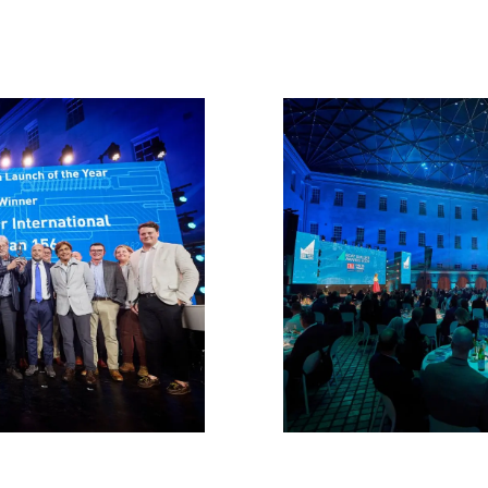
Die Firm
COOKIE POLITIK
Das Tea
RECRUITING
Lifestyle
Geschich
Bewerten