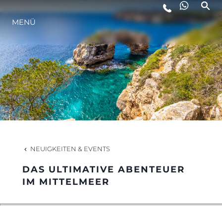
MENÜ
LIFESTYLE
INNOVATION
DIE FIRMA
DAS TEAM
NEUIGKEITEN & EVENTS
DAS ULTIMATIVE ABENTEUER
GESCHICHTE
IM MITTELMEER
BEWERTEN SIE IHR BOOT