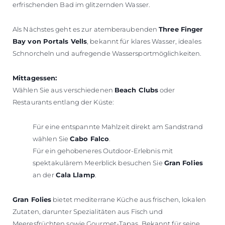
erfrischenden Bad im glitzernden Wasser.
Als Nächstes geht es zur atemberaubenden
Three Finger
Bay von Portals Vells
, bekannt für klares Wasser, ideales
Schnorcheln und aufregende Wassersportmöglichkeiten.
Mittagessen:
Wählen Sie aus verschiedenen
Beach Clubs
oder
Restaurants entlang der Küste:
Für eine entspannte Mahlzeit direkt am Sandstrand
wählen Sie
Cabo Falco
.
Für ein gehobeneres Outdoor-Erlebnis mit
spektakulärem Meerblick besuchen Sie
Gran Folies
an der
Cala Llamp
.
Gran Folies
bietet mediterrane Küche aus frischen, lokalen
Zutaten, darunter Spezialitäten aus Fisch und
Meeresfrüchten sowie Gourmet-Tapas. Bekannt für seine