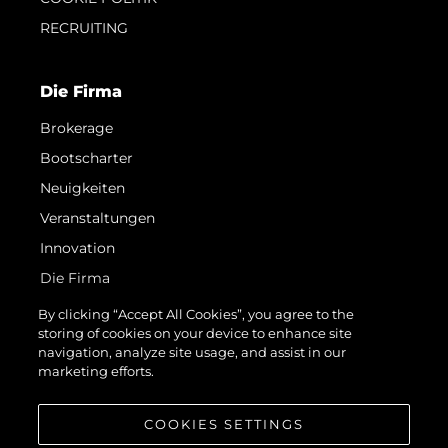
RECRUITING
Die Firma
Brokerage
Bootscharter
Neuigkeiten
Veranstaltungen
Innovation
Die Firma
Das Team
By clicking “Accept All Cookies”, you agree to the
storing of cookies on your device to enhance site
Lifestyle
navigation, analyze site usage, and assist in our
Geschichte
marketing efforts.
Bewerten Sie Ihr Boot
COOKIES SETTINGS