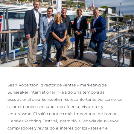
Sean Robertson, director de ventas y marketing de
Sunseeker International: "Ha sido una temporada
excepcional para Sunseeker. Es reconfortante ver como los
salones náuticos recuperaron fuerza, visitantes y
entusiasmo. El salón náutico más importante de la zona,
Cannes Yachting Festival, permitió la llegada de nuevos
compradores y revitalizó el interés por los yates en el