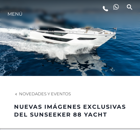
MENÚ
ESTILO DE VIDA
INNOVACIÓN
¿QUIÉNES SOMOS?
EL EQUIPO
NOVEDADES Y EVENTOS
NUEVAS IMÁGENES EXCLUSIVAS
HISTORIA
DEL SUNSEEKER 88 YACHT
VALORE SU EMBARCACIÓN