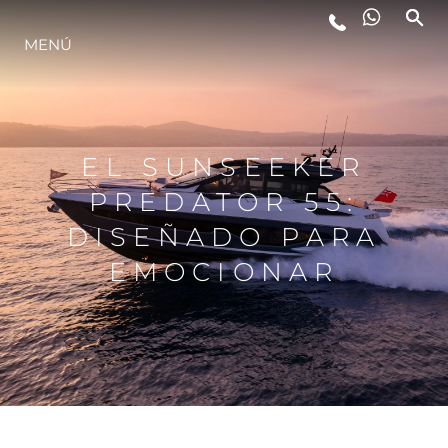
MENÚ
ESTILO DE VIDA
INNOVACIÓN
EL SUNSEEKER
PREDATOR 55:
¿QUIÉNES SOMOS?
DISEÑADO PARA
EMOCIONAR
EL EQUIPO
HISTORIA
VALORE SU EMBARCACIÓN