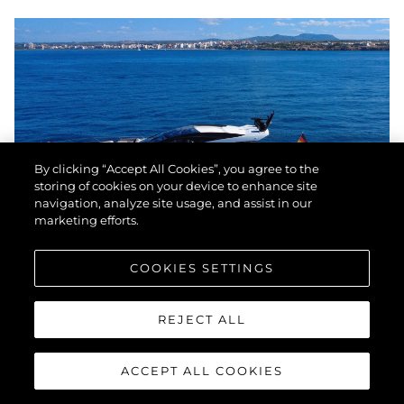
By clicking “Accept All Cookies”, you agree to the
storing of cookies on your device to enhance site
navigation, analyze site usage, and assist in our
marketing efforts.
COOKIES SETTINGS
SUNSEEKER PREDATOR 74
REJECT ALL
XPS
ACCEPT ALL COOKIES
"LIAM"