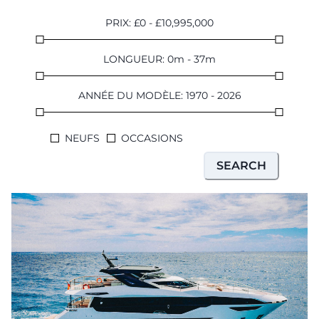
PRIX
:
£
0
-
£
10,995,000
LONGUEUR
:
0
m
-
37
m
ANNÉE DU MODÈLE
:
1970
-
2026
NEUFS
OCCASIONS
SEARCH