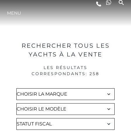
Brokerage
MENU
STYLE DE VIE
L'INNOVATION
RECHERCHER TOUS LES
YACHTS À LA VENTE
LA SOCIÉTÉ
LES RÉSULTATS
CORRESPONDANTS
:
258
NOTRE ÉQUIPE
NOTRE HÉRITAGE
ESTIMEZ VOTRE BATEAU