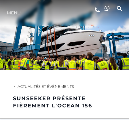
MENU
STYLE DE VIE
L'INNOVATION
LA SOCIÉTÉ
NOTRE ÉQUIPE
ACTUALITÉS ET ÉVÉNEMENTS
SUNSEEKER PRÉSENTE
NOTRE HÉRITAGE
FIÈREMENT L'OCEAN 156
ESTIMEZ VOTRE BATEAU