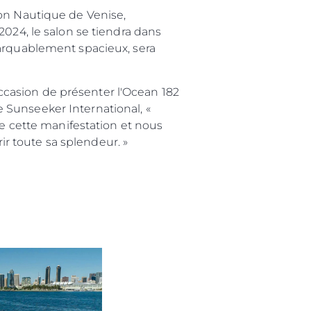
lon Nautique de Venise,
2024, le salon se tiendra dans
marquablement spacieux, sera
casion de présenter l'Ocean 182
 Sunseeker International, «
de cette manifestation et nous
rir toute sa splendeur. »
été
age
- Location
s
nts
tion