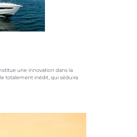
té
uipe
 Vie
ritage
Votre Bateau
onstitue une innovation dans la
 totalement inédit, qui séduira