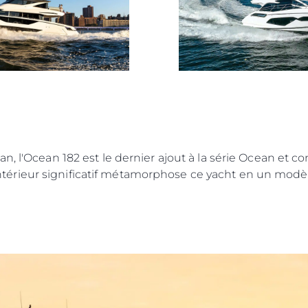
La Socié
POLITIQUE DE COOKIES
Notre Éq
RECRUTEMENT
Style De
Notre Hé
Estimez 
n, l'Ocean 182 est le dernier ajout à la série Ocean et c
rieur significatif métamorphose ce yacht en un modèle