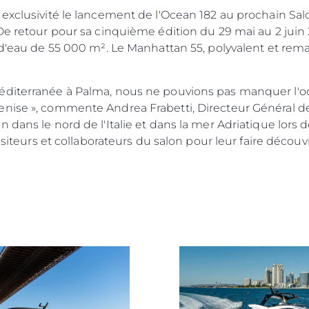
 exclusivité le lancement de l'Ocean 182 au prochain Sa
De retour pour sa cinquième édition du 29 mai au 2 juin 
n d'eau de 55 000 m². Le Manhattan 55, polyvalent et re
éditerranée à Palma, nous ne pouvions pas manquer l'oc
nise », commente Andrea Frabetti, Directeur Général de
 dans le nord de l'Italie et dans la mer Adriatique lors 
isiteurs et collaborateurs du salon pour leur faire découv
Droits Juridiques
La Soci
KVKK
Le Court
POLITIQUE DE
Charter 
CONFIDENTIALITÉ
kies
Nouvelle
LA CHARTE SUR
Événeme
L'ESCLAVAGE MODERNE
L'innova
TERMES ET CONDITIONS