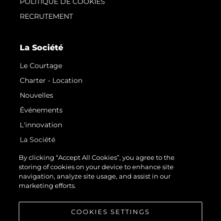
POLITIQUE DE COOKIES
RECRUTEMENT
La Société
Le Courtage
Charter - Location
Nouvelles
Événements
L'innovation
La Société
Notre Équipe
By clicking “Accept All Cookies”, you agree to the
storing of cookies on your device to enhance site
Style De Vie
navigation, analyze site usage, and assist in our
Notre Héritage
marketing efforts.
Estimez Votre Bateau
COOKIES SETTINGS