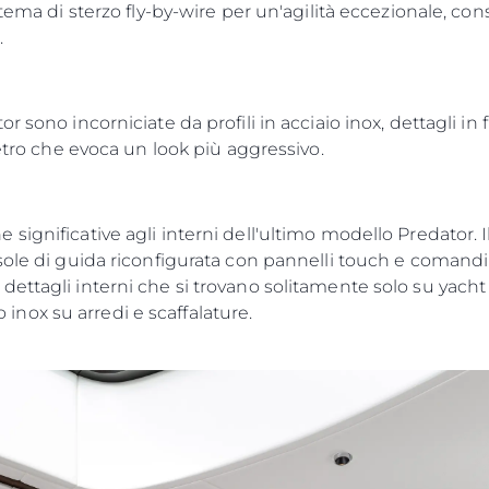
stema di sterzo fly-by-wire per un'agilità eccezionale, con
KVKK
Brokera
.
POLICY SULLA PRIVACY
Charter
MODERN SLAVERY
News
STATEMENT
r sono incorniciate da profili in acciaio inox, dettagli in
Eventi
TERMINI E CONDIZIONI
vetro che evoca un look più aggressivo.
Innovazi
COOKIE POLICY
L'aziend
RECLUTAMENTO
Il Team
ignificative agli interni dell'ultimo modello Predator. I
Lifestyle
sole di guida riconfigurata con pannelli touch e comandi
ettagli interni che si trovano solitamente solo su yacht 
Heritage
io inox su arredi e scaffalature.
Valuta L