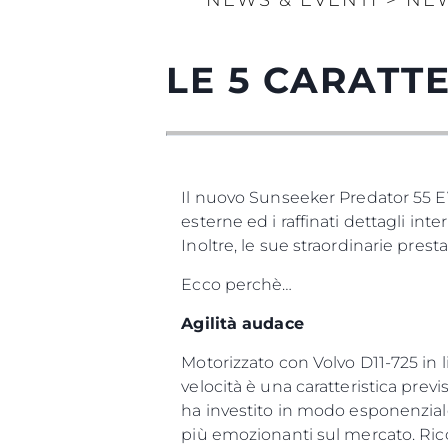
NEWS & EVENTI
>
NE
LE 5 CARATT
Il nuovo Sunseeker Predator 55 E
esterne ed i raffinati dettagli int
Inoltre, le sue straordinarie pres
Ecco perchè…
Agilità audace
Motorizzato con Volvo D11-725 in 
velocità è una caratteristica previ
ha investito in modo esponenziale 
più emozionanti sul mercato. Ric
Informazioni