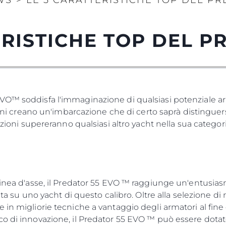
WS
>
LE 5 CARATTERISTICHE TOP DEL PR
ERISTICHE TOP DEL P
VO™ soddisfa l'immaginazione di qualsiasi potenziale ar
erni creano un'imbarcazione che di certo saprà distinguersi
tazioni supereranno qualsiasi altro yacht nella sua categor
linea d'asse, il Predator 55 EVO ™ raggiunge un'entusiasm
sta su uno yacht di questo calibro. Oltre alla selezione di
in migliorie tecniche a vantaggio degli armatori al fine d
co di innovazione, il Predator 55 EVO ™ può essere dota
Aspetti Legali
L'azien