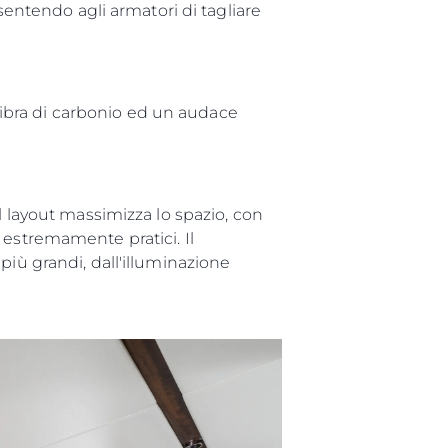
sentendo agli armatori di tagliare
ge
 fibra di carbonio ed un audace
one
a
l layout massimizza lo spazio, con
 estremamente pratici. Il
più grandi, dall'illuminazione
a Tua Imbarcazione