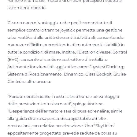
rumore interno del motore di un 50% percepito rispetto ai
sistemi entrobordo.
Ci sono enormi vantaggi anche per il comandante. Il
semplice controllo tramite joystick permette una gestione
ultra reattiva dalle unità sterzanti individuali, consentendo
manovre difficili e permettendo di mantenere la stabilità in
tutte le condizioni di mare. Inoltre, l'Electronic Vessel Control
(EVC), consente al cantiere costruttore di installare
facilmente funzionalità aggiuntive come Joystick Docking,
Sistema di Posizionamento Dinamico, Glass Cockpit, Cruise
Control e altro ancora.
"Fondamentalmente, i nostri clienti trarranno vantaggio
dalle prestazioni entusiasmanti", spiega Andrea.
“L'esperienza dell'armatore sarà di pura adrenalina, simile
alla guida di una supercar decappottabile ad alte
prestazioni, con relativa accelerazione. Uno "SkyHelm"
appositamente progettato prevede sedute da corsa su