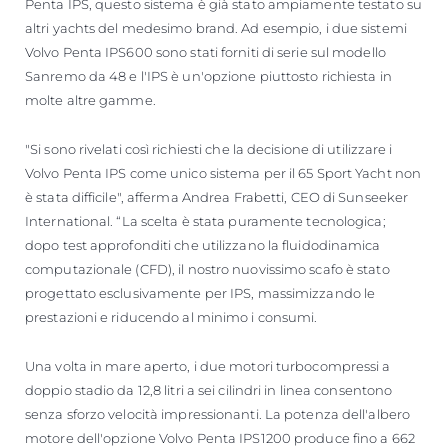
Penta IPS, questo sistema è già stato ampiamente testato su
altri yachts del medesimo brand. Ad esempio, i due sistemi
Volvo Penta IPS600 sono stati forniti di serie sul modello
Sanremo da 48 e l'IPS è un'opzione piuttosto richiesta in
molte altre gamme.
"Si sono rivelati così richiesti che la decisione di utilizzare i
Volvo Penta IPS come unico sistema per il 65 Sport Yacht non
è stata difficile", afferma Andrea Frabetti, CEO di Sunseeker
International. “La scelta è stata puramente tecnologica;
dopo test approfonditi che utilizzano la fluidodinamica
computazionale (CFD), il nostro nuovissimo scafo è stato
progettato esclusivamente per IPS, massimizzando le
prestazioni e riducendo al minimo i consumi.
Una volta in mare aperto, i due motori turbocompressi a
doppio stadio da 12,8 litri a sei cilindri in linea consentono
senza sforzo velocità impressionanti. La potenza dell'albero
motore dell'opzione Volvo Penta IPS1200 produce fino a 662