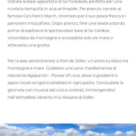
Visitate la baia appartata di Sa Foradada, perfetta per una
nuotata tranquilla in acque limpide. Per pranzo, cenate al
famoso Ca's Patró March, rinomato per il suo pesce fresco e i
panorami mozzafiato. Dopo pranzo, fate una siesta a bordo
prima di esplorare la spettacolare baia di Sa Calobra,
circondata da montagne e accessibile solo via mare o
attraverso una grotta.
Per la sera attraccherete a Port de Sóller, un porto turistico tra
montagne e mare. Godetevi una cena mediterranea al
ristorante Agapanto – Flower of Love, dove ingredienti e
sapori locali vengono celebrati in ogni piatto. Concludete la
giornata con musica dal vivo e cocktail, immergendovi
nell'atmosfera vibrante ma rilassata di Sóller.