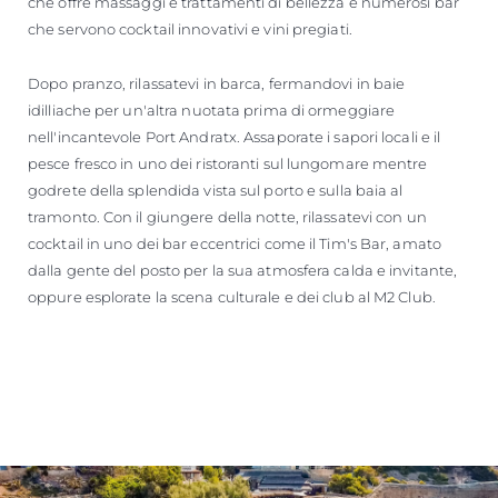
che offre massaggi e trattamenti di bellezza e numerosi bar
che servono cocktail innovativi e vini pregiati.
Dopo pranzo, rilassatevi in barca, fermandovi in baie
idilliache per un'altra nuotata prima di ormeggiare
nell'incantevole Port Andratx. Assaporate i sapori locali e il
pesce fresco in uno dei ristoranti sul lungomare mentre
godrete della splendida vista sul porto e sulla baia al
tramonto. Con il giungere della notte, rilassatevi con un
cocktail in uno dei bar eccentrici come il Tim's Bar, amato
dalla gente del posto per la sua atmosfera calda e invitante,
oppure esplorate la scena culturale e dei club al M2 Club.