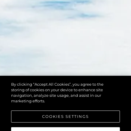
By clicking “Accept All Cookies”, you agree to the
storing of cookies on your device to enhance site
navigation, analyze site usage, and assist in our
marketing efforts.
COOKIES SETTINGS