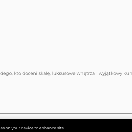
żdego, kto doceni skalę, luksusowe wnętrza i wyjątkowy ku
kies on your device to enhance site