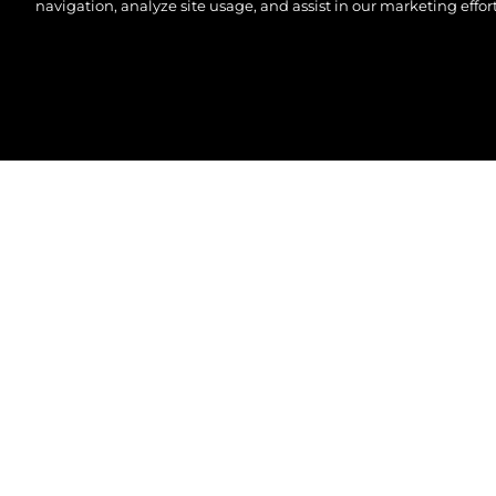
navigation, analyze site usage, and assist in our marketing effort
©.2026 Sunseeker London Group.Wszelkie prawa za
134 SUPERYACHT