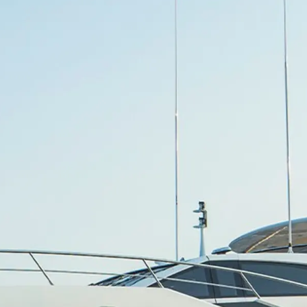
KVKK
Usługi B
POLITYKA PRYWATNOŚCI
Czarter
 Cookie
OŚWIADCZENIE W
Aktualno
SPRAWIE
Wydarze
WSPÓŁCZESNEGO
NIEWOLNICTWA
Innowacj
WARUNKI
Przedsię
POLITYKA DOTYCZĄCA
Zespół
PLIKÓW COOKIE
Styl Życi
REKRUTACJA
Tradycja
Wyceń S