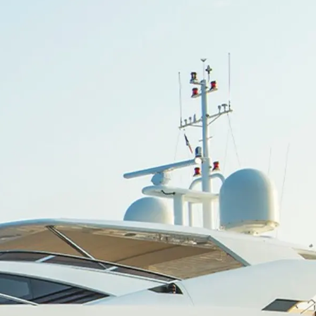
rokerskie
ści
nia
a
biorstwo
a
woją Łódź