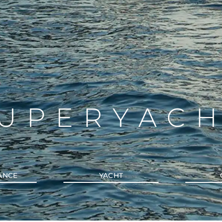
UPERYAC
ANCE
YACHT