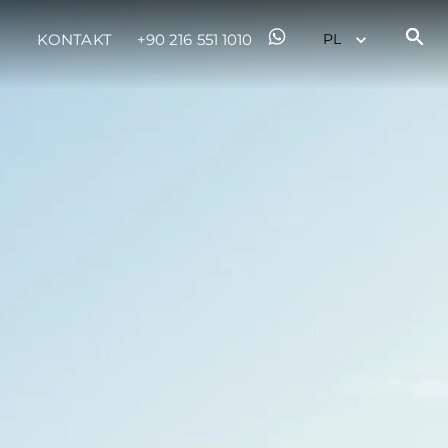
KONTAKT
+90 216 551 1010
iębiorstwo