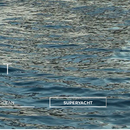
HT
OCEAN
SUPERYACHT