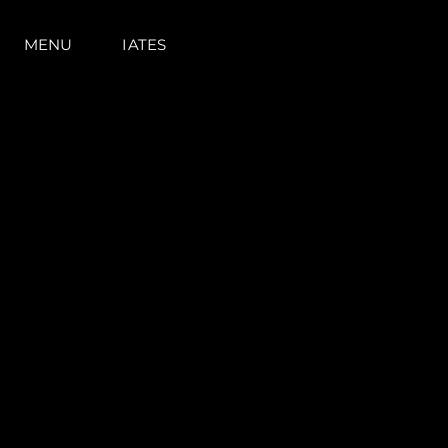
MENU
IATES