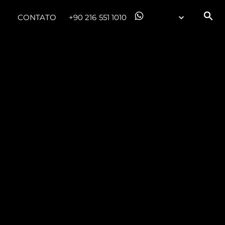
CONTATO
+90 216 551 1010