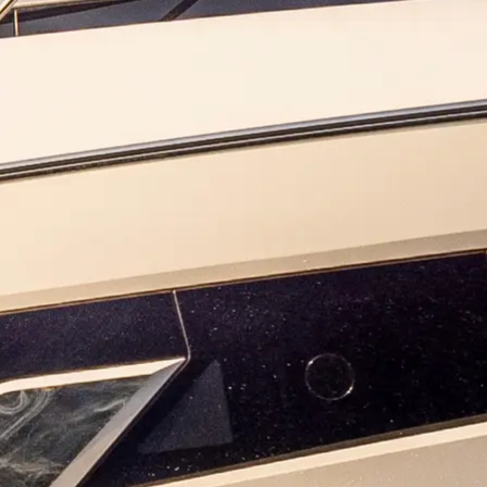
ие
ur Boat