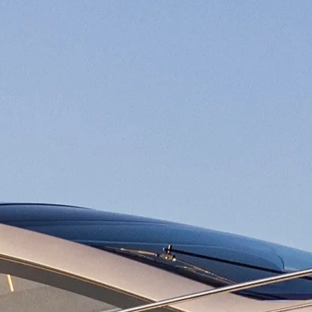
Юридическая
Компа
Информация
Брокер
KVKK
Чартер
PRIVACY POLICY
 Cookie
Новости
MODERN SLAVERY
События
STATEMENT
Иннова
TERMS & CONDITIONS
Компани
COOKIE POLICY
Команд
RECRUITMENT
Lifestyle