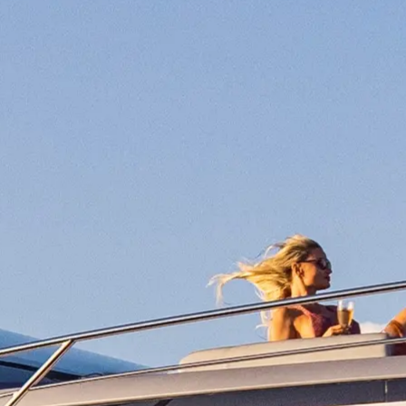
ния
аж
ции
я
а