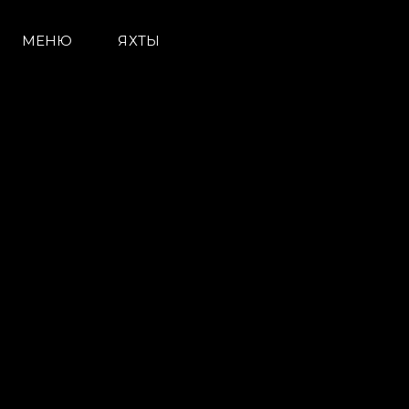
МЕНЮ
ЯХТЫ