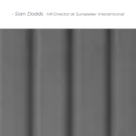
-
Sian Dodds
HR Director at Sunseeker Interantional