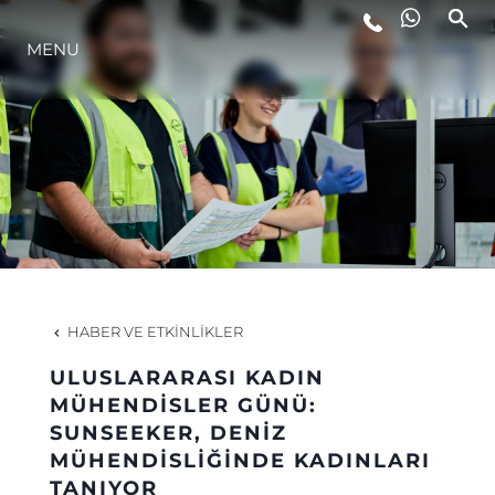
MENU
YAŞAM ŞEKLİ
YENILIK
ŞİRKET
EKIP
HABER VE ETKINLIKLER
MİRAS
ULUSLARARASI KADIN
MÜHENDISLER GÜNÜ:
SUNSEEKER, DENIZ
TEKNENIZIN PIYASA DEĞERINI
MÜHENDISLIĞINDE KADINLARI
TANIYOR