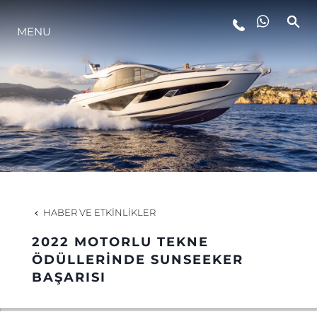
MENU
YAŞAM ŞEKLİ
YENILIK
ŞİRKET
EKIP
HABER VE ETKINLIKLER
MİRAS
2022 MOTORLU TEKNE
ÖDÜLLERİNDE SUNSEEKER
BAŞARISI
TEKNENIZIN PIYASA DEĞERINI