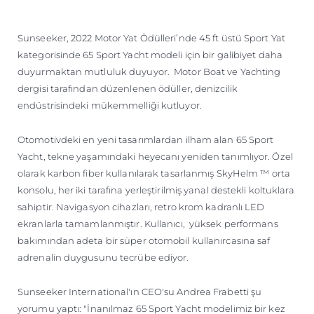
ÖĞRENIN
Sunseeker, 2022 Motor Yat Ödülleri’nde 45 ft üstü Sport Yat
kategorisinde 65 Sport Yacht modeli için bir galibiyet daha
duyurmaktan mutluluk duyuyor. Motor Boat ve Yachting
dergisi tarafından düzenlenen ödüller, denizcilik
endüstrisindeki mükemmelliği kutluyor.
Otomotivdeki en yeni tasarımlardan ilham alan 65 Sport
Yacht, tekne yaşamındaki heyecanı yeniden tanımlıyor. Özel
olarak karbon fiber kullanılarak tasarlanmış SkyHelm ™ orta
konsolu, her iki tarafına yerleştirilmiş yanal destekli koltuklara
sahiptir. Navigasyon cihazları, retro krom kadranlı LED
ekranlarla tamamlanmıştır. Kullanıcı, yüksek performans
bakımından adeta bir süper otomobil kullanırcasına saf
adrenalin duygusunu tecrübe ediyor.
Sunseeker International'ın CEO'su Andrea Frabetti şu
yorumu yaptı: "İnanılmaz 65 Sport Yacht modelimiz bir kez