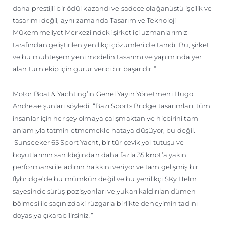
daha prestijli bir ödül kazandı ve sadece olağanüstü işçilik ve
tasarımı değil, aynı zamanda Tasarım ve Teknoloji
Mükemmeliyet Merkezi'ndeki şirket içi uzmanlarımız
tarafından geliştirilen yenilikçi çözümleri de tanıdı. Bu, şirket
ve bu muhteşem yeni modelin tasarımı ve yapımında yer
alan tüm ekip için gurur verici bir başarıdır.”
Motor Boat & Yachting’in Genel Yayın Yönetmeni Hugo
Andreae şunları söyledi: “Bazı Sports Bridge tasarımları, tüm
insanlar için her şey olmaya çalışmaktan ve hiçbirini tam
anlamıyla tatmin etmemekle hataya düşüyor, bu değil.
Sunseeker 65 Sport Yacht, bir tür çevik yol tutuşu ve
boyutlarının sanıldığından daha fazla 35 knot’a yakın
performansı ile adının hakkını veriyor ve tam gelişmiş bir
flybridge’de bu mümkün değil ve bu yenilikçi SKy Helm
sayesinde sürüş pozisyonları ve yukarı kaldırılan dümen
bölmesi ile saçınızdaki rüzgarla birlikte deneyimin tadını
doyasıya çıkarabilirsiniz.”