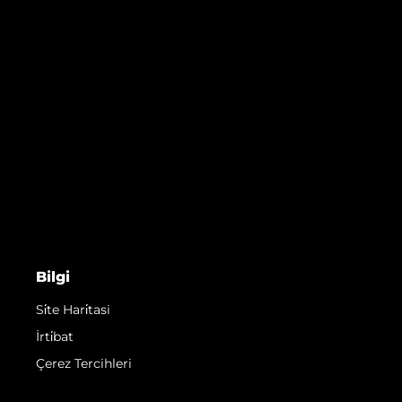
Bilgi
Si̇te Hari̇tasi
İrti̇bat
Çerez Tercihleri