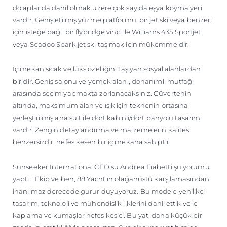
dolaplar da dahil olmak üzere çok sayıda eşya koyma yeri
vardır. Genişletilmiş yüzme platformu, bir jet ski veya benzeri
için isteğe bağlı bir flybridge vinci ile Williams 435 Sportjet
veya Seadoo Spark jet ski taşımak için mükemmeldir.
İç mekan sıcak ve lüks özelliğini taşıyan sosyal alanlardan
biridir. Geniş salonu ve yemek alanı, donanımlı mutfağı
arasında seçim yapmakta zorlanacaksınız. Güvertenin
altında, maksimum alan ve ışık için teknenin ortasına
yerleştirilmiş ana süit ile dört kabinli/dört banyolu tasarımı
vardır. Zengin detaylandırma ve malzemelerin kalitesi
benzersizdir; nefes kesen bir iç mekana sahiptir.
Sunseeker International CEO'su Andrea Frabetti şu yorumu
yaptı: "Ekip ve ben, 88 Yacht'ın olağanüstü karşılamasından
inanılmaz derecede gurur duyuyoruz. Bu modele yenilikçi
tasarım, teknoloji ve mühendislik ilklerini dahil ettik ve iç
kaplama ve kumaşlar nefes kesici. Bu yat, daha küçük bir