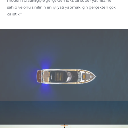
modelin pratikliğiyle gerçekten lüks bir süper yat hissine
sahip ve onu sınıfının en iyi yatı yapmak için gerçekten çok
çalıştık."