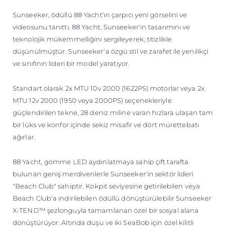
ÖĞRENIN
Sunseeker, ödüllü 88 Yacht'ın çarpıcı yeni görselini ve
videosunu tanıttı. 88 Yacht, Sunseeker'ın tasarımını ve
teknolojik mükemmelliğini sergileyerek, titizlikle
düşünülmüştür. Sunseeker'a özgü stil ve zarafet ile yenilikçi
ve sınıfının lideri bir model yaratıyor.
Standart olarak 2x MTU 10v 2000 (1622PS) motorlar veya 2x
MTU 12v 2000 (1950 veya 2000PS) seçenekleriyle
güçlendirilen tekne, 28 deniz miline varan hızlara ulaşan tam
bir lüks ve konfor içinde sekiz misafir ve dört mürettebatı
ağırlar.
88 Yacht, gömme LED aydınlatmaya sahip çift tarafta
bulunan geniş merdivenlerle Sunseeker'in sektör lideri
"Beach Club" sahiptir. Kokpit seviyesine getirilebilen veya
Beach Club'a indirilebilen ödüllü dönüştürülebilir Sunseeker
X-TEND™ şezlonguyla tamamlanan özel bir sosyal alana
dönüştürüyor. Altında duşu ve iki SeaBob için özel kilitli