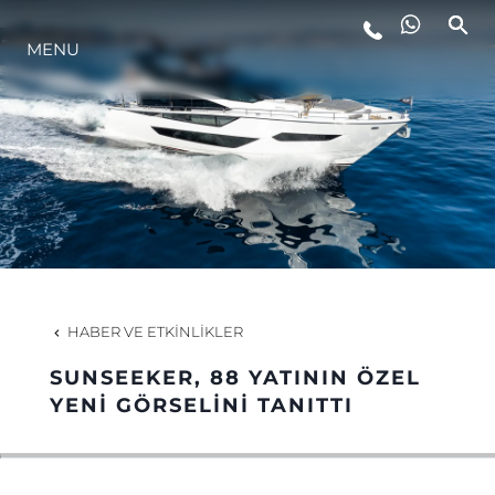
MENU
YAŞAM ŞEKLİ
YENILIK
ŞİRKET
EKIP
HABER VE ETKINLIKLER
MİRAS
SUNSEEKER, 88 YATININ ÖZEL
YENİ GÖRSELİNİ TANITTI
TEKNENIZIN PIYASA DEĞERINI