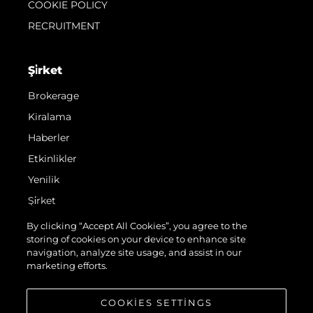
COOKIE POLICY
RECRUITMENT
Şi̇rket
Brokerage
Kiralama
Haberler
Etkinlikler
Yenilik
Şi̇rket
Ekip
By clicking “Accept All Cookies”, you agree to the
storing of cookies on your device to enhance site
Yaşam Şekli̇
navigation, analyze site usage, and assist in our
Mi̇ras
marketing efforts.
Teknenizin Piyasa Değerini Öğrenin
COOKIES SETTINGS