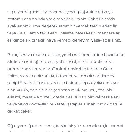
Öğle yemeği için, kıyı boyunca çeşitli plaj kulüpleri veya
restoranlar arasından seçim yapabilirsiniz. Cabo Falco'da
ayaklarınız kuma değerek rahat bir yemek tercih edebilir
veya Cala Llamp'taki Gran Folies'te nefes kesici manzaralar
eşliğinde şık bir açık hava yemeği deneyimi yaşayabilirsiniz.
Bu açık hava restoranı, taze, yerel malzemelerden hazırlanan
Akdeniz mutfağının spesiyalitelerini, deniz ürünlerini ve
gurme mezeleri sunar. Canlı atmosferi ile tanınan Gran
Folies, sık sık canlı müzik, DJ setleri ve temalı partilere ev
sahipliği yapar. Turkuaz sulara bakan sarp kayalıklarda yer
alan kulüp, denizle birleşen sonsuzluk havuzu, özel plaj
erişimi, masaj ve güzellik tedavileri sunan bir wellness alanı
ve yenilikçi kokteyller ve kaliteli şaraplar sunan birçok barı ile
dikkat çeker.
Öğle yemeğinden sonra, başka bir yüzme molası için cennet