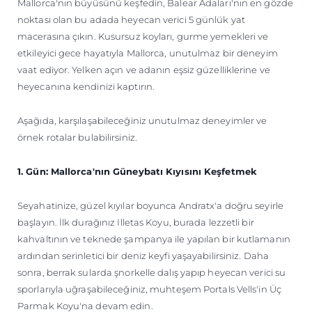
Mallorca'nın büyüsünü keşfedin, Balear Adaları'nın en gözde
ÖĞRENIN
noktası olan bu adada heyecan verici 5 günlük yat
macerasına çıkın. Kusursuz koyları, gurme yemekleri ve
etkileyici gece hayatıyla Mallorca, unutulmaz bir deneyim
vaat ediyor. Yelken açın ve adanın eşsiz güzelliklerine ve
heyecanına kendinizi kaptırın.
Aşağıda, karşılaşabileceğiniz unutulmaz deneyimler ve
örnek rotalar bulabilirsiniz.
1. Gün: Mallorca'nın Güneybatı Kıyısını Keşfetmek
Seyahatinize, güzel kıyılar boyunca Andratx'a doğru seyirle
başlayın. İlk durağınız Illetas Koyu, burada lezzetli bir
kahvaltının ve teknede şampanya ile yapılan bir kutlamanın
ardından serinletici bir deniz keyfi yaşayabilirsiniz. Daha
sonra, berrak sularda şnorkelle dalış yapıp heyecan verici su
sporlarıyla uğraşabileceğiniz, muhteşem Portals Vells'in Üç
Parmak Koyu'na devam edin.