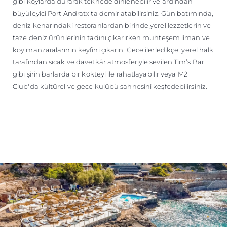
gibi koylarda durarak teknede dinlenebilir ve ardından
büyüleyici Port Andratx'ta demir atabilirsiniz. Gün batımında,
deniz kenarındaki restoranlardan birinde yerel lezzetlerin ve
taze deniz ürünlerinin tadını çıkarırken muhteşem liman ve
koy manzaralarının keyfini çıkarın. Gece ilerledikçe, yerel halk
tarafından sıcak ve davetkâr atmosferiyle sevilen Tim’s Bar
gibi şirin barlarda bir kokteyl ile rahatlayabilir veya M2
Club'da kültürel ve gece kulübü sahnesini keşfedebilirsiniz.