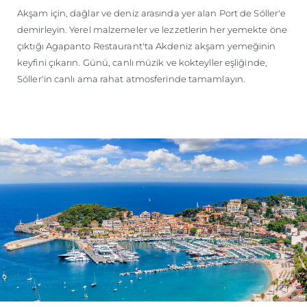
Akşam için, dağlar ve deniz arasında yer alan Port de Sóller'e
demirleyin. Yerel malzemeler ve lezzetlerin her yemekte öne
çıktığı Agapanto Restaurant'ta Akdeniz akşam yemeğinin
keyfini çıkarın. Günü, canlı müzik ve kokteyller eşliğinde,
Sóller'in canlı ama rahat atmosferinde tamamlayın.