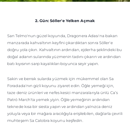
2. Gün: Sóller'e Yelken Açmak
San Telmo'nun güzel koyunda, Dragonera Adası'na bakan
manzarada kahvaltının keyfini çıkardıktan sonra Sóller'e
doğru yola çıkın. Kahvaltının ardından, ejderha şeklindeki bu
doğal adanın sularında yüzmenin tadını çıkarın ve ardından
batı kıyısının sarp kayalıkları boyunca seyir yapın.
Sakin ve berrak sularda yüzmek için mükemmel olan Sa
Foradada'nın gizli koyunu ziyaret edin. Öğle yemeği için,
taze deniz ürünleri ve nefes kesici manzaralarıyla ünlü Ca’s
Patró March'ta yemek yiyin. Öğle yemeğinin ardından
teknede kısa bir siesta yapın ve ardından yalnızca deniz
yoluyla veya bir mağara aracılığıyla erişilebilen, dağlarla çevrili
muhteşem Sa Calobra koyunu keşfedin.