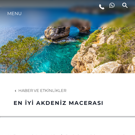
MENU
YAŞAM ŞEKLİ
YENILIK
ŞİRKET
EKIP
HABER VE ETKINLIKLER
MİRAS
EN İYI AKDENIZ MACERASI
TEKNENIZIN PIYASA DEĞERINI