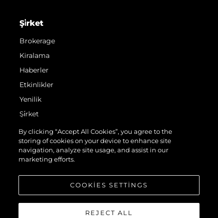
Şi̇rket
Brokerage
Kiralama
Haberler
Etkinlikler
Yenilik
Şi̇rket
Ekip
By clicking “Accept All Cookies”, you agree to the
storing of cookies on your device to enhance site
Yaşam Şekli̇
navigation, analyze site usage, and assist in our
Mi̇ras
marketing efforts.
Teknenizin Piyasa Değerini Öğrenin
COOKIES SETTINGS
REJECT ALL