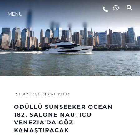
MENU
YAŞAM ŞEKLİ
YENILIK
ŞİRKET
EKIP
HABER VE ETKINLIKLER
MİRAS
ÖDÜLLÜ SUNSEEKER OCEAN
182, SALONE NAUTICO
VENEZIA'DA GÖZ
TEKNENIZIN PIYASA DEĞERINI
KAMAŞTIRACAK