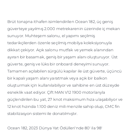
Brüt tonajına ithafen isimlendirilen Ocean 182, üç geniş
güverteye yayılmış 2.000 metrekarenin üzerinde iç mekan
sunuyor. Muhteşem salonu, el yapımı seçilmiş
tedarikçilerden özenle seçilmiş mobilya koleksiyonuyla
dikkat çekiyor. Açık salonu mutfak ve yemek alanından
ayıran bir basamak, geniş bir yaşam alanı oluşturuyor. Üst
güverte, geniş ve lüks bir onboard deneyimi sunuyor.
Tamamen açılabilen sürgülü kapılar ile üst güverte, üçüncü
bir kapalı yaşam alanı yaratmak veya açık bir balkon
oluşturmak için kullanılabiliyor ve sahibine en üst düzeyde
esneklik vaat ediyor. Çift MAN V12 1900 motorlarıyla
güçlendirilen bu yat, 27 knot maksimum hıza ulaşabiliyor ve
12 knot hızında 1.100 deniz mili menzile sahip olup, CMC fin
stabilizasyon sistemi ile donatılmıştır.
Ocean 182, 2023 Dünya Yat Ödülleri'nde 80' ila 98'