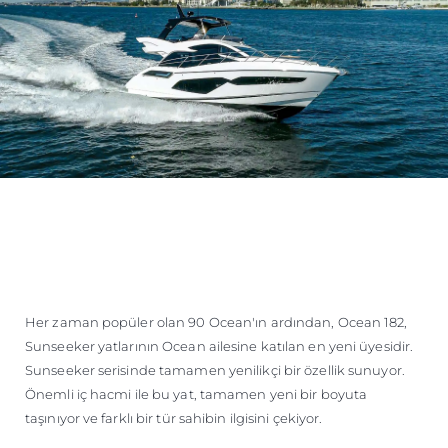
Her zaman popüler olan 90 Ocean'ın ardından, Ocean 182,
Sunseeker yatlarının Ocean ailesine katılan en yeni üyesidir.
Sunseeker serisinde tamamen yenilikçi bir özellik sunuyor.
Önemli iç hacmi ile bu yat, tamamen yeni bir boyuta
taşınıyor ve farklı bir tür sahibin ilgisini çekiyor.