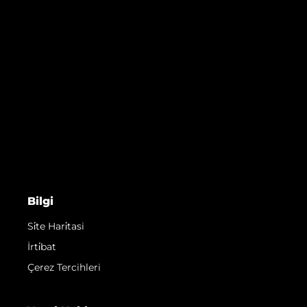
Bilgi
Si̇te Hari̇tasi
İrti̇bat
Çerez Tercihleri