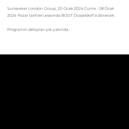
ÖĞRENIN
Sunseeker London Group, 20 Ocak 2024 Cuma - 28 Ocak
2024 Pazar tarihleri arasında BOOT Düsseldorf'a dönecek.
Programın detayları çok yakında...