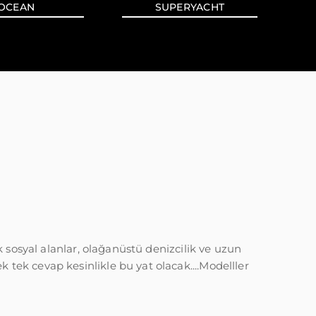
OCEAN
SUPERYACHT
ık sosyal alanlar, olağanüstü denizcilik ve uzun
 tek cevap kesinlikle bu yat olacak....Modelller