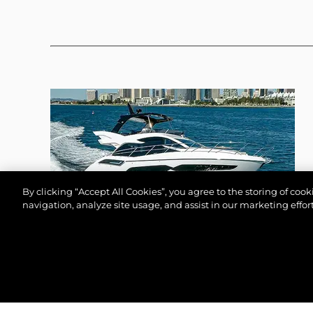
By clicking “Accept All Cookies”, you agree to the storing of coo
navigation, analyze site usage, and assist in our marketing effort
MANHATTAN 55
© 2026 Sunseeker London Group.Her hakkı saklıdır.