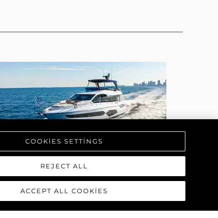
COOKIES SETTINGS
REJECT ALL
MANHATTAN 68
ACCEPT ALL COOKIES