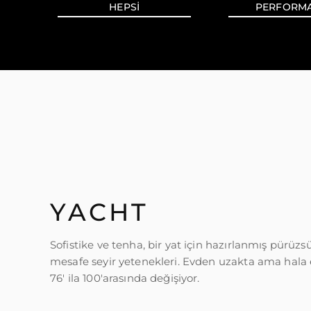
HEPSI
PERFORM
YACHT
Sofistike ve tenha, bir yat için hazırlanmış pürüzs
mesafe seyir yetenekleri. Evden uzakta ama hala ev
76' ila 100'arasında değişiyor.