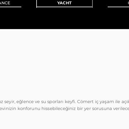
ANCE
YACHT
üz seyir, eğlence ve su sporları keyfi. Cömert iç yaşam ile aç
inizin konforunu hissebileceğiniz bir yer sorusuna verilecek