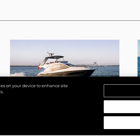
kies on your device to enhance site
s.
MANHATTAN 56