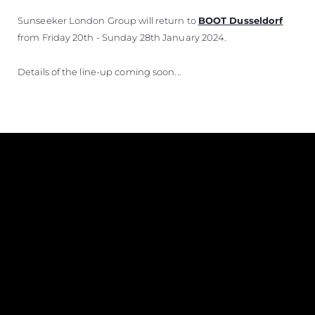
Sunseeker London Group will return to
BOOT Dusseldorf
from Friday 20th - Sunday 28th January 2024.
Details of the line-up coming soon...